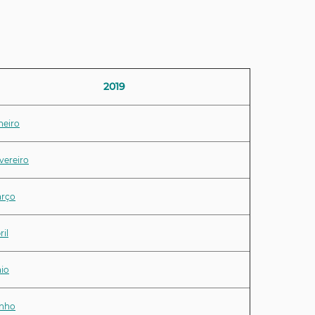
2019
neiro
vereiro
rço
ril
io
nho