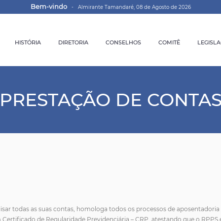
Bem-vindo
- Almirante Tamandaré, 08 de Agosto de 2026
HISTÓRIA
DIRETORIA
CONSELHOS
COMITÊ
LEGISL
PRESTAÇÃO DE CONTA
lisar todas as suas contas, homologa todos os processos de aposentadoria
 Certificado de Regularidade Previdenciária – CRP, atestando que o RPPS 