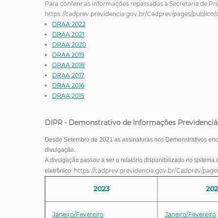
Para conferir as informações repassadas à Secretaria de Pr
https://cadprev.previdencia.gov.br/Cadprev/pages/public
DRAA 2022
DRAA 2021
DRAA 20
20
DRAA 2019
DRAA 2018
DRAA 2017
DRAA 2016
DRAA 2015
DIPR - Demonstrativo de Informações Previdenciá
Desde Setembro de 2021 as assinaturas nos Demonstrativos encam
divulgação.
A divulgação passou a ser o relatório disponibilizado no si
stema 
https://cadprev.previdencia.gov.br/Cadprev/page
eletrônico:
2023
202
Janeiro/Fevereiro
Janeiro/Fevereiro