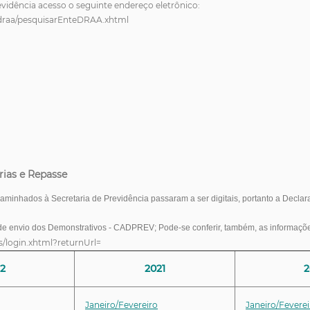
evidência acesso o seguinte endereço eletrônico:
o/draa/pesquisarEnteDRAA.xhtml
rias e Repasse
inhados à Secretaria de Previdência passaram a ser digitais, portanto a Declar
de envio dos Demonstrativos - CADPREV; Pode-se conferir, também, as informaçõ
s/login.xhtml?returnUrl=
2
2021
2
Janeiro/Fevereiro
Janeiro/Feverei