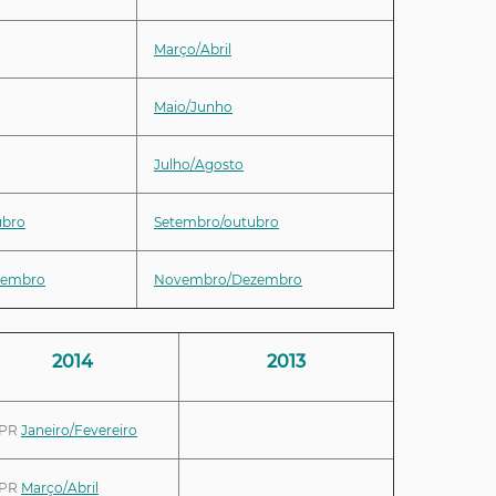
Março/Abril
Maio/Junho
Julho/Agosto
ubro
Setembro/outubro
zembro
Novembro/Dezembro
2014
2013
IPR
Janeiro/Fevereiro
IPR
Março/Abril