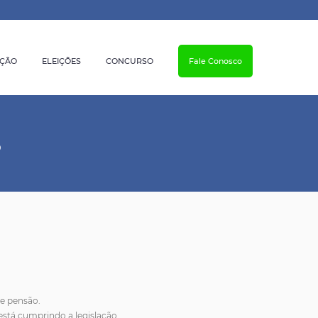
AÇÃO
ELEIÇÕES
CONCURSO
Fale Conosco
S
 e pensão.
está cumprindo a legislação.