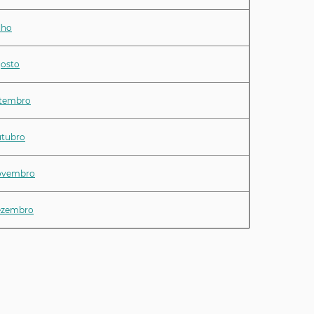
lho
osto
tembro
tubro
ovembro
zembro