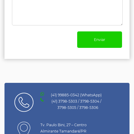
(41) 99885-0342 (WhatsApp)
(41) 3798-5303 / 3798-5304 /
3798-5305 / 3798-5306
Tv. Paulo Bini, 27 – Centro
Almirante Tamandaré/PR