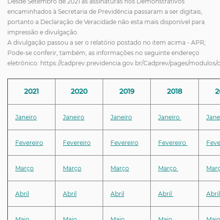
Desde Setembro de 2021 as assinaturas nos Demonstrativos
encaminhados à Secretaria de Previdência passaram a ser digitais,
portanto a Declaração de Veracidade não esta mais disponível para
impressão e divulgação.
A divulgação passou a ser o relatório postado no item acima - APR;
Pode-se conferir, também, as informações no seguinte endereço
eletrônico: https://cadprev.previdencia.gov.br/Cadprev/pages/modulos/
2021
2020
2019
2018
2
Janeiro
Janeiro
Janeiro
Janeiro
Jane
Fevereiro
Fevereiro
Fevereiro
Fevereiro
Feve
Março
Março
Março
Março
Mar
Abril
Abril
Abril
Abril
Abril
Maio
Maio
Maio
Maio
Mai