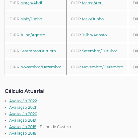
DIPR
Março/Abril
DIPR
Março/Abril
D
DIPR
Maio/Junho
DIPR
Maio/Junho
D
DIPR
Julho/Agosto
DIPR
Julho/Agosto
D
DIPR
Setembro/Outubro
DIPR
Setembro/Outubro
D
DIPR
Novembro/Dezembro
DIPR
Novembro/Dezembro
D
Cálculo Atuarial
Avaliação 2022
Avaliação 2021
Avaliação 2020
Avaliação 2019
Avaliação 2018
- Plano de Custeio
Avaliação 2018