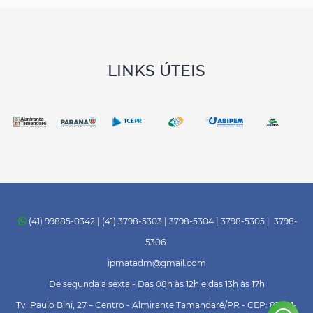
LINKS ÚTEIS
(41) 99885-0342 | (41) 3798-5303 | 3798-5304 | 3798-5305 | 3798-
5306
ipmatadm@gmail.com
De segunda a sexta - Das 08h às 12h e das 13h às 17h
Tv. Paulo Bini, 27 – Centro - Almirante Tamandaré/PR - CEP: 83501-