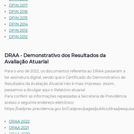
DPIN 2017
DPIN 2016
DPIN 2015
DPIN 2014
DPIN 2013
DPIN 2012
DRAA - Demonstrativo dos Resultados da
Avaliação Atuarial
Para o ano de 2022, os documentos referente ao DRAA passaram a
ter assinatura digital, sendo que o Certificado do Demonstrativo de
Resultados da Avaliação Atuarial não é mais impresso. Assim,
passamos a divulgar aqui o Relatório atuarial.
Para conferir as informações repassadas à Secretaria de Previdência
acesso o seguinte endereço eletrônico:
https://cadprev.previdencia.gov.br/Cadprev/pages/publico/draa/pesqu
DRAA 2022
DRAA 2021
DRAA 20
20