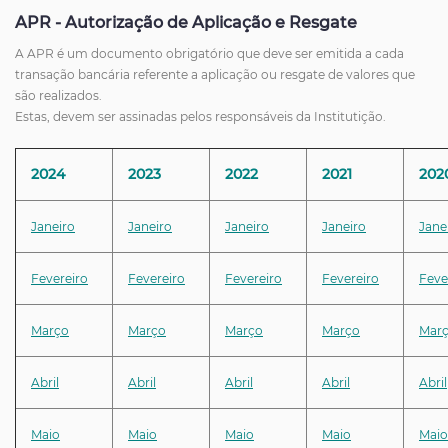
APR - Autorização de Aplicação e Resgate
A APR é um documento obrigatório que deve ser emitida a cada
transação bancária referente a aplicação ou resgate de valores que
são realizados.
Estas, devem ser assinadas pelos responsáveis da Institutição.
2024
2023
2022
2021
202
Janeiro
Janeiro
Janeiro
Janeiro
Jane
Fevereiro
Fevereiro
Fevereiro
Fevereiro
Feve
Março
Março
Março
Março
Mar
Abril
Abril
Abril
Abril
Abril
Maio
Maio
Maio
Maio
Maio