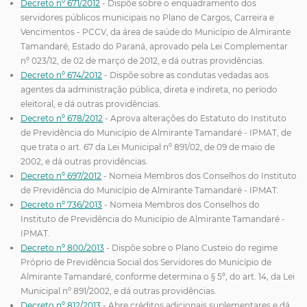
Decreto nº 671/2012
- Dispõe sobre o enquadramento dos
servidores públicos municipais no Plano de Cargos, Carreira e
Vencimentos - PCCV, da área de saúde do Município de Almirante
Tamandaré, Estado do Paraná, aprovado pela Lei Complementar
nº 023/12, de 02 de março de 2012, e dá outras providências.
Decreto nº 674/2012
- Dispõe sobre as condutas vedadas aos
agentes da administração pública, direta e indireta, no período
eleitoral, e dá outras providências.
Decreto nº 678/2012
- Aprova alterações do Estatuto do Instituto
de Previdência do Município de Almirante Tamandaré - IPMAT, de
que trata o art. 67 da Lei Municipal nº 891/02, de 09 de maio de
2002, e dá outras providências.
Decreto nº 697/2012
- Nomeia Membros dos Conselhos do Instituto
de Previdência do Município de Almirante Tamandaré - IPMAT.
Decreto nº 736/2013
- Nomeia Membros dos Conselhos do
Instituto de Previdência do Município de Almirante Tamandaré -
IPMAT.
Decreto nº 800/2013
- Dispõe sobre o Plano Custeio do regime
Próprio de Previdência Social dos Servidores do Município de
Almirante Tamandaré, conforme determina o § 5º, do art. 14, da Lei
Municipal nº 891/2002, e dá outras providências.
Decreto nº 812/2013
- Abre créditos adicionais suplementares e dá