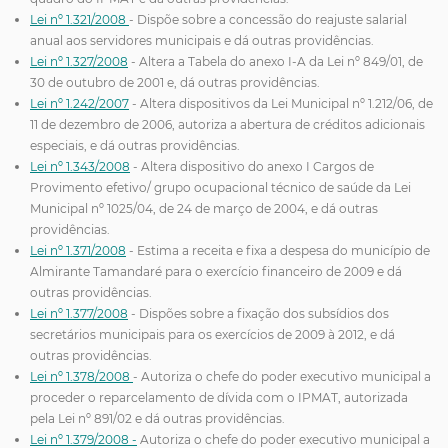
Lei nº 1.321/2008
- Dispõe sobre a concessão do reajuste salarial
anual aos servidores municipais e dá outras providências.
Lei nº 1.327/2008
- Altera a Tabela do anexo I-A da Lei nº 849/01, de
30 de outubro de 2001 e, dá outras providências.
Lei nº 1.242/2007
- Altera dispositivos da Lei Municipal nº 1.212/06, de
11 de dezembro de 2006, autoriza a abertura de créditos adicionais
especiais, e dá outras providências.
Lei nº 1.343/2008
- Altera dispositivo do anexo I Cargos de
Provimento efetivo/ grupo ocupacional técnico de saúde da Lei
Municipal nº 1025/04, de 24 de março de 2004, e dá outras
providências.
Lei nº 1.371/2008
- Estima a receita e fixa a despesa do município de
Almirante Tamandaré para o exercício financeiro de 2009 e dá
outras providências.
Lei nº 1.377/2008
- Dispões sobre a fixação dos subsídios dos
secretários municipais para os exercícios de 2009 à 2012, e dá
outras providências.
Lei nº 1.378/2008
- Autoriza o chefe do poder executivo municipal a
proceder o reparcelamento de dívida com o IPMAT, autorizada
pela Lei nº 891/02 e dá outras providências.
Lei nº 1.379/2008 -
Autoriza o chefe do poder executivo municipal a