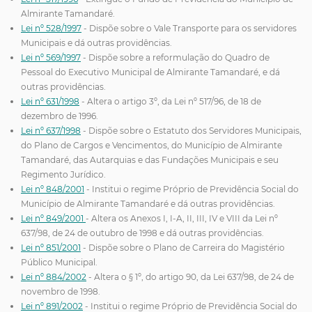
Almirante Tamandaré.
Lei nº 528/1997
- Dispõe sobre o Vale Transporte para os servidores
Municipais e dá outras providências.
Lei nº 569/1997
- Dispõe sobre a reformulação do Quadro de
Pessoal do Executivo Municipal de Almirante Tamandaré, e dá
outras providências.
Lei nº 631/1998
- Altera o artigo 3º, da Lei nº 517/96, de 18 de
dezembro de 1996.
Lei nº 637/1998
- Dispõe sobre o Estatuto dos Servidores Municipais,
do Plano de Cargos e Vencimentos, do Município de Almirante
Tamandaré, das Autarquias e das Fundações Municipais e seu
Regimento Jurídico.
Lei nº 848/2001
- Institui o regime Próprio de Previdência Social do
Município de Almirante Tamandaré e dá outras providências.
Lei nº 849/2001
- Altera os Anexos I, I-A, II, III, IV e VIII da Lei nº
637/98, de 24 de outubro de 1998 e dá outras providências.
Lei nº 851/2001
- Dispõe sobre o Plano de Carreira do Magistério
Público Municipal.
Lei nº 884/2002
- Altera o § 1º, do artigo 90, da Lei 637/98, de 24 de
novembro de 1998.
Lei nº 891/2002
- Institui o regime Próprio de Previdência Social do