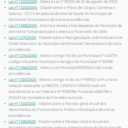
Lei nº 1.023/2003
- Altera a Lei nº 913/02 de 22 de agosto de 2002.
Lei nº 1.025/2004
- Dispõe sobre o Plano de Cargos, Carreiras e
Salários - PCCS do pessoal da área da Saúde do Município de
Almirante Tamandaré e dá outras providências.
Lei nº 1.069/2005
- Estima a receita e fixa despesas do Município de
Almirante Tamandaré para o exercício financeiro de 2005.
Lei nº 1.071/2005
- Dispõe sobre a Reorganização Administrativa do
Poder Executivo do Município de Almirante Tamandaré e dá outrs
providências.
Lei nº 1.074/2005
- Altera o artigo 143 da Lei Municipal nº 045/79 -
código tributário municipal e revoga a lei municipal nº 613/98.
Lei nº 1.094/2005
- Altera a Lei Municipal 891/2002 e dá outras
providências.
Lei nº 1.103/2005
- Altera o Artigo 14 da Lei nº 891/02 com a nova
redação dada pela Lei 960/03, 1.015/03 e 1.094/05 tudo em
atendimento a Lei Federal a Nº 9783/98; Portarias 4882/98 e
2345/01 do ministério da Previdência Social.
Lei nº 1.123/2005
- Dispõe sobre a Revisão geral Anual dos
Vencimentos do Funcionalismo Público Municipal e dá outras
providências.
Lei nº 1.126/2005
- Dispõe sobre a Revisão Geral e Anual dos
Proventos dos Servidores Inativos e Pensionistas do Município de