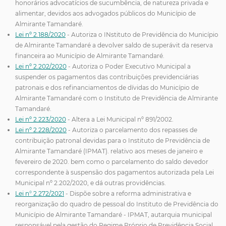
honorários advocatícios de sucumbência, de natureza privada e
alimentar, devidos aos advogados públicos do Município de
Almirante Tamandaré.
Lei nº 2.188/2020
- Autoriza o INstituto de Previdência do Município
de Almirante Tamandaré a devolver saldo de superávit da reserva
financeira ao Município de Almirante Tamandaré.
Lei nº 2.202/2020
- Autoriza o Poder Executivo Municipal a
suspender os pagamentos das contribuições previdenciárias
patronais e dos refinanciamentos de dívidas do Município de
Almirante Tamandaré com o Instituto de Previdência de Almirante
Tamandaré.
Lei nº 2.223/2020
- Altera a Lei Municipal nº 891/2002.
Lei nº 2.228/2020
- Autoriza o parcelamento dos repasses de
contribuição patronal devidas para o Instituto de Previdência de
Almirante Tamandaré (IPMAT). relativo aos meses de janeiro e
fevereiro de 2020. bem como o parcelamento do saldo devedor
correspondente à suspensão dos pagamentos autorizada pela Lei
Municipal nº 2.202/2020, e dá outras providências.
Lei n° 2.272/2021
- Dispõe sobre a reforma administrativa e
reorganização do quadro de pessoal do Instituto de Previdência do
Município de Almirante Tamandaré - IPMAT, autarquia municipal
responsável pela gestão do Regime Próprio de Previdência Social