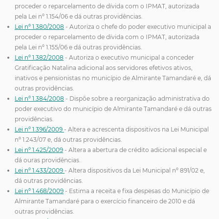
proceder o reparcelamento de dívida com o IPMAT, autorizada
pela Lei nº 1.154/06 e dá outras providências.
Lei nº 1.380/2008
- Autoriza o chefe do poder executivo municipal a
proceder o reparcelamento de dívida com o IPMAT, autorizada
pela Lei nº 1.155/06 e dá outras providências.
Lei nº 1.382/2008
- Autoriza o executivo municipal a conceder
Gratificação Natalina adicional aos servidores efetivos ativos,
inativos e pensionistas no município de Almirante Tamandaré e, dá
outras providências.
Lei nº 1.384/2008
- Dispõe sobre a reorganização administrativa do
poder executivo do município de Almirante Tamandaré e dá outras
providências.
Lei nº 1.396/2009
- Altera e acrescenta dispositivos na Lei Municipal
nº 1.243/07 e, dá outras providências.
Lei nº 1.425/2009
- Altera a abertura de crédito adicional especial e
dá ouras providências.
Lei nº 1.433/2009
- Altera dispositivos da Lei Municipal nº 891/02 e,
dá outras providências.
Lei nº 1.468/2009
- Estima a receita e fixa despesas do Município de
Almirante Tamandaré para o exercício financeiro de 2010 e dá
outras providências.