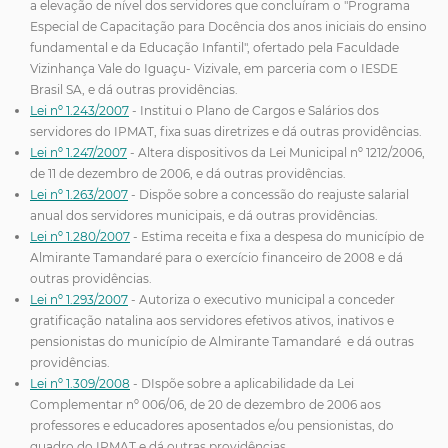
a elevação de nível dos servidores que concluíram o "Programa
Especial de Capacitação para Docência dos anos iniciais do ensino
fundamental e da Educação Infantil", ofertado pela Faculdade
Vizinhança Vale do Iguaçu- Vizivale, em parceria com o IESDE
Brasil SA, e dá outras providências.
Lei nº 1.243/2007
- Institui o Plano de Cargos e Salários dos
servidores do IPMAT, fixa suas diretrizes e dá outras providências.
Lei nº 1.247/2007
- Altera dispositivos da Lei Municipal nº 1212/2006,
de 11 de dezembro de 2006, e dá outras providências.
Lei nº 1.263/2007
- Dispõe sobre a concessão do reajuste salarial
anual dos servidores municipais, e dá outras providências.
Lei nº 1.280/2007
- Estima receita e fixa a despesa do município de
Almirante Tamandaré para o exercício financeiro de 2008 e dá
outras providências.
Lei nº 1.293/2007
- Autoriza o executivo municipal a conceder
gratificação natalina aos servidores efetivos ativos, inativos e
pensionistas do município de Almirante Tamandaré e dá outras
providências.
Lei nº 1.309/2008
- DIspõe sobre a aplicabilidade da Lei
Complementar nº 006/06, de 20 de dezembro de 2006 aos
professores e educadores aposentados e/ou pensionistas, do
quadro do IPMAT e dá outras providências.