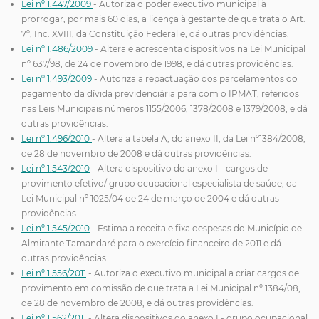
Lei nº 1.447/2009
- Autoriza o poder executivo municipal à
prorrogar, por mais 60 dias, a licença à gestante de que trata o Art.
7º, Inc. XVIII, da Constituição Federal e, dá outras providências.
Lei nº 1.486/2009
- Altera e acrescenta dispositivos na Lei Municipal
nº 637/98, de 24 de novembro de 1998, e dá outras providências.
Lei nº 1.493/2009
- Autoriza a repactuação dos parcelamentos do
pagamento da dívida previdenciária para com o IPMAT, referidos
nas Leis Municipais números 1155/2006, 1378/2008 e 1379/2008, e dá
outras providências.
Lei nº 1.496/2010
- Altera a tabela A, do anexo II, da Lei nº1384/2008,
de 28 de novembro de 2008 e dá outras providências.
Lei nº 1.543/2010
- Altera dispositivo do anexo I - cargos de
provimento efetivo/ grupo ocupacional especialista de saúde, da
Lei Municipal nº 1025/04 de 24 de março de 2004 e dá outras
providências.
Lei nº 1.545/2010
- Estima a receita e fixa despesas do Município de
Almirante Tamandaré para o exercício financeiro de 2011 e dá
outras providências.
Lei nº 1.556/2011
- Autoriza o executivo municipal a criar cargos de
provimento em comissão de que trata a Lei Municipal nº 1384/08,
de 28 de novembro de 2008, e dá outras providências.
Lei nº 1.562/2011
- Altera dispositivos do anexo I - grupo ocupacional