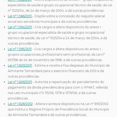
especialista de saúde e grupo ocupacional técnico de saúde, da Lei
nº 1025/04, de 24 de março de 2004, e dá outras providências.
Lei nº 1.566/2011
- Dispõe sobre a concessão do reajuste salarial
anual aos servidores municipais e dá outras providências.
Lei nº 1.594/2011
- Cria cargos e altera dispositivos do anexo I -
grupo ocupacional especialista de saúde e grupo ocupacional
técnico de saúde, da Lei nº 1025/04 e 24 de março de 2004, e dá
outras providências.
Lei nº 1.595/2011
- Cria cargos e altera dispositivos do anexo I -
grupos ocupacionais profissional e semi profissional, da Lei nº
637/98 de 24 de novembro de 1998, e dá outras providências.
Lei nº 1.603/2011
- Estima a receita e fixa despesas do Município de
Almirante Tamandaré para o exercício financeiro de 2012 e dá
outras providências.
Lei nº 1.606/2011
- Autoriza a repactuação do parcelamento do
pagamento da dívida previdenciária para com o IPMAT, referida
nas Leis municipais nºs 115/06, 1378 e 1379/08, e dá outras
providências.
Lei nº 1.628/2012
- Altera e acresce dispositivos na Lei nº 891/2002
que institui o Regime Próprio de Previdência Social do Município
de Almirante Tamandaré e dá outras providências.