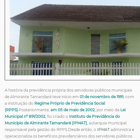
A história da previdência própria dos servidores públicos municipais
de Almirante Tamandaré teve início em
01 de novembro de 1991
,
com
a instituição do
Regime Próprio de Previdência Social
(RPPS)
.Posteriormente,
em 05 de maio de 2002
,
por meio da
Lei
Municipal nº 891/2002
,
foi criado o
Instituto de Previdência do
Município de Almirante Tamandaré (IPMAT)
,
autarquia municipal
responsável pela gestão do RPPS.
Desde então, o
IPMAT
administra e
operacionaliza os benefícios previdenciários dos servidores públicos